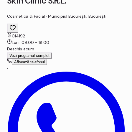
Skin Clinic S.R.L.
Cosmetică & Facial
·
Municipiul Bucureşti
,
Bucureşti
014192
Luni
:
09:00 - 18:00
Deschis acum
Vezi programul complet
Afișează telefonul
·