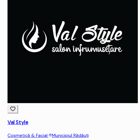
Val Style
Cosmetică & Facial
·
Municipiul Rădăuţi