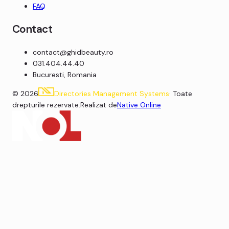
FAQ
Contact
contact
@
ghidbeauty.ro
031.404.44.40
Bucuresti, Romania
©
2026
Directories Management Systems
· Toate
drepturile rezervate.
Realizat de
Native Online