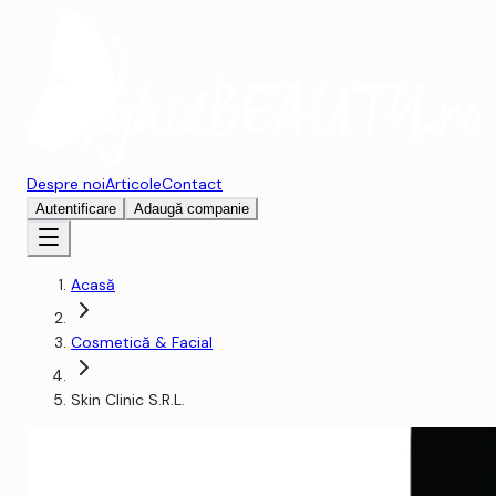
Despre noi
Articole
Contact
Autentificare
Adaugă companie
Acasă
Cosmetică & Facial
Skin Clinic S.R.L.