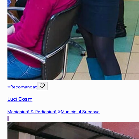
Recomandat
Luci Cosm
Manichiură & Pedichiură
·
Municipiul Suceava