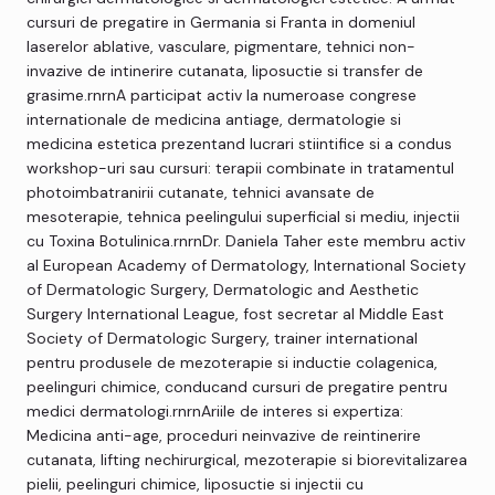
cursuri de pregatire in Germania si Franta in domeniul
laserelor ablative, vasculare, pigmentare, tehnici non-
invazive de intinerire cutanata, liposuctie si transfer de
grasime.rnrnA participat activ la numeroase congrese
internationale de medicina antiage, dermatologie si
medicina estetica prezentand lucrari stiintifice si a condus
workshop-uri sau cursuri: terapii combinate in tratamentul
photoimbatranirii cutanate, tehnici avansate de
mesoterapie, tehnica peelingului superficial si mediu, injectii
cu Toxina Botulinica.rnrnDr. Daniela Taher este membru activ
al European Academy of Dermatology, International Society
of Dermatologic Surgery, Dermatologic and Aesthetic
Surgery International League, fost secretar al Middle East
Society of Dermatologic Surgery, trainer international
pentru produsele de mezoterapie si inductie colagenica,
peelinguri chimice, conducand cursuri de pregatire pentru
medici dermatologi.rnrnAriile de interes si expertiza:
Medicina anti-age, proceduri neinvazive de reintinerire
cutanata, lifting nechirurgical, mezoterapie si biorevitalizarea
pielii, peelinguri chimice, liposuctie si injectii cu