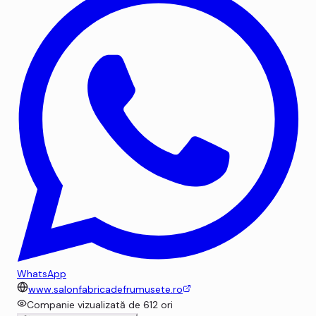
WhatsApp
www.salonfabricadefrumusete.ro
Companie vizualizată de
612
ori