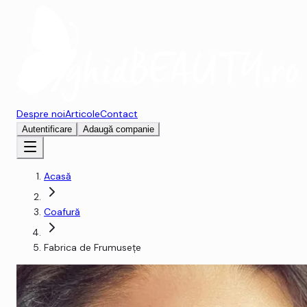
Despre noi
Articole
Contact
Autentificare
Adaugă companie
Acasă
Coafură
Fabrica de Frumuseţe