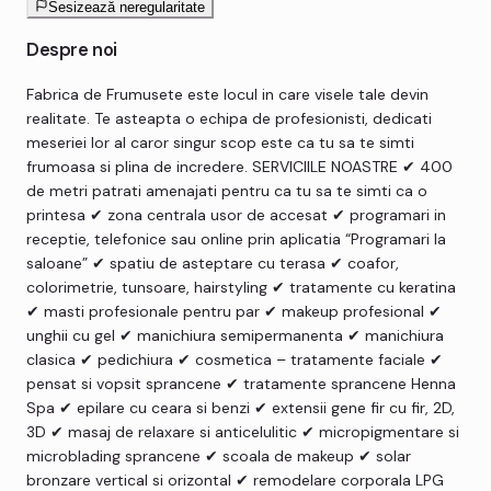
Sesizează neregularitate
Despre noi
Fabrica de Frumusete este locul in care visele tale devin
realitate. Te asteapta o echipa de profesionisti, dedicati
meseriei lor al caror singur scop este ca tu sa te simti
frumoasa si plina de incredere. SERVICIILE NOASTRE ✔ 400
de metri patrati amenajati pentru ca tu sa te simti ca o
printesa ✔ zona centrala usor de accesat ✔ programari in
receptie, telefonice sau online prin aplicatia “Programari la
saloane” ✔ spatiu de asteptare cu terasa ✔ coafor,
colorimetrie, tunsoare, hairstyling ✔ tratamente cu keratina
✔ masti profesionale pentru par ✔ makeup profesional ✔
unghii cu gel ✔ manichiura semipermanenta ✔ manichiura
clasica ✔ pedichiura ✔ cosmetica – tratamente faciale ✔
pensat si vopsit sprancene ✔ tratamente sprancene Henna
Spa ✔ epilare cu ceara si benzi ✔ extensii gene fir cu fir, 2D,
3D ✔ masaj de relaxare si anticelulitic ✔ micropigmentare si
microblading sprancene ✔ scoala de makeup ✔ solar
bronzare vertical si orizontal ✔ remodelare corporala LPG