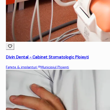
Divin Dental - Cabinet Stomatologic Ploieşti
Fațete & implanturi
·
Municipiul Ploieşti