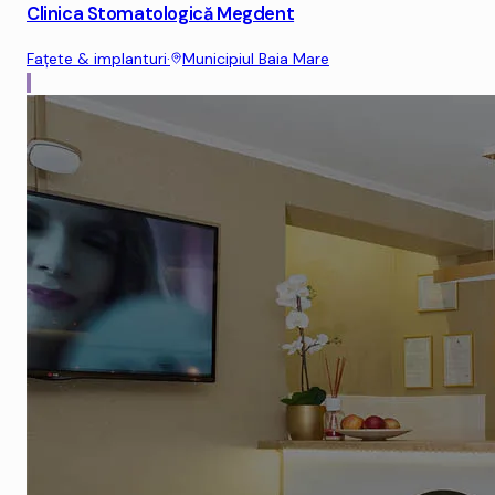
Clinica Stomatologică Megdent
Fațete & implanturi
·
Municipiul Baia Mare