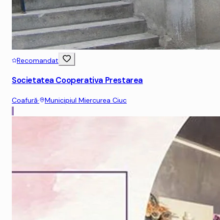
Recomandat
Societatea Cooperativa Prestarea
Coafură
·
Municipiul Miercurea Ciuc