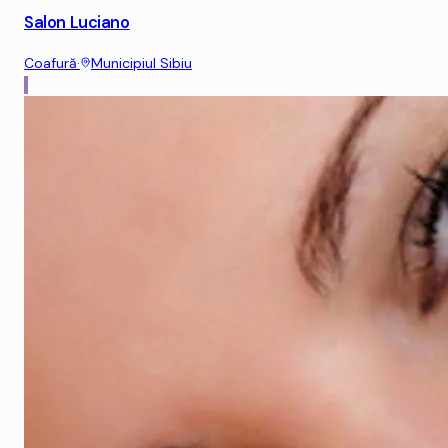
Salon Luciano
Coafură
·
Municipiul Sibiu